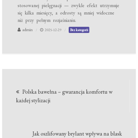
stosowanej pielęgnacji — zwykle efekt utrzymuje
się kilka miesięcy, a odrosty są mniej widoczne
niż przy pełnym rozjaśnianiu.
admin
2025-12-29
Bez kategorii
Nawigacja
Polska bawełna – gwarancja komfortu w
wpisu
każdej stylizacji
Jak oszlifowany brylant wpływa na blask