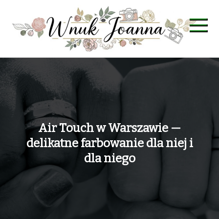
Skip
to
content
Wnuk Joanna
Air Touch w Warszawie —
delikatne farbowanie dla niej i
dla niego