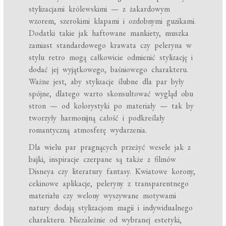
stylizacjami królewskimi — z żakardowym
wzorem, szerokimi klapami i ozdobnymi guzikami.
Dodatki takie jak haftowane mankiety, muszka
zamiast standardowego krawata czy peleryna w
stylu retro mogą całkowicie odmienić stylizację i
dodać jej wyjątkowego, baśniowego charakteru.
Ważne jest, aby stylizacje ślubne dla par były
spójne, dlatego warto skonsultować wygląd obu
stron — od kolorystyki po materiały — tak by
tworzyły harmonijną całość i podkreślały
romantyczną atmosferę wydarzenia.
Dla wielu par pragnących przeżyć wesele jak z
bajki, inspiracje czerpane są także z filmów
Disneya czy literatury fantasy. Kwiatowe korony,
cekinowe aplikacje, peleryny z transparentnego
materiału czy welony wyszywane motywami
natury dodają stylizacjom magii i indywidualnego
charakteru. Niezależnie od wybranej estetyki,