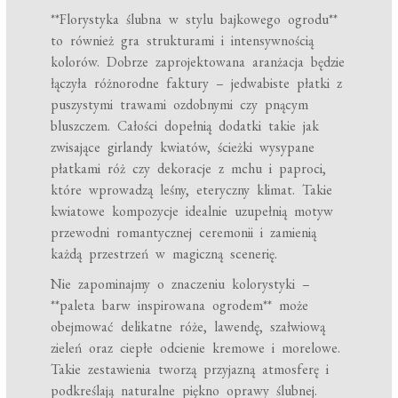
**Florystyka ślubna w stylu bajkowego ogrodu**
to również gra strukturami i intensywnością
kolorów. Dobrze zaprojektowana aranżacja będzie
łączyła różnorodne faktury – jedwabiste płatki z
puszystymi trawami ozdobnymi czy pnącym
bluszczem. Całości dopełnią dodatki takie jak
zwisające girlandy kwiatów, ścieżki wysypane
płatkami róż czy dekoracje z mchu i paproci,
które wprowadzą leśny, eteryczny klimat. Takie
kwiatowe kompozycje idealnie uzupełnią motyw
przewodni romantycznej ceremonii i zamienią
każdą przestrzeń w magiczną scenerię.
Nie zapominajmy o znaczeniu kolorystyki –
**paleta barw inspirowana ogrodem** może
obejmować delikatne róże, lawendę, szałwiową
zieleń oraz ciepłe odcienie kremowe i morelowe.
Takie zestawienia tworzą przyjazną atmosferę i
podkreślają naturalne piękno oprawy ślubnej.