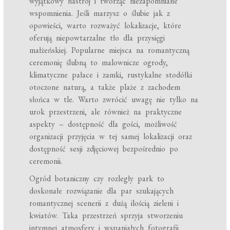
wyjątkowy nastrój i tworząc niezapomniane
wspomnienia. Jeśli marzysz o ślubie jak z
opowieści, warto rozważyć lokalizacje, które
oferują niepowtarzalne tło dla przysięgi
małżeńskiej. Popularne miejsca na romantyczną
ceremonię ślubną to malownicze ogrody,
klimatyczne pałace i zamki, rustykalne stodółki
otoczone naturą, a także plaże z zachodem
słońca w tle. Warto zwrócić uwagę nie tylko na
urok przestrzeni, ale również na praktyczne
aspekty – dostępność dla gości, możliwość
organizacji przyjęcia w tej samej lokalizacji oraz
dostępność sesji zdjęciowej bezpośrednio po
ceremonii.
Ogród botaniczny czy rozległy park to
doskonałe rozwiązanie dla par szukających
romantycznej scenerii z dużą ilością zieleni i
kwiatów. Taka przestrzeń sprzyja stworzeniu
intymnej atmosfery i wspaniałych fotografii