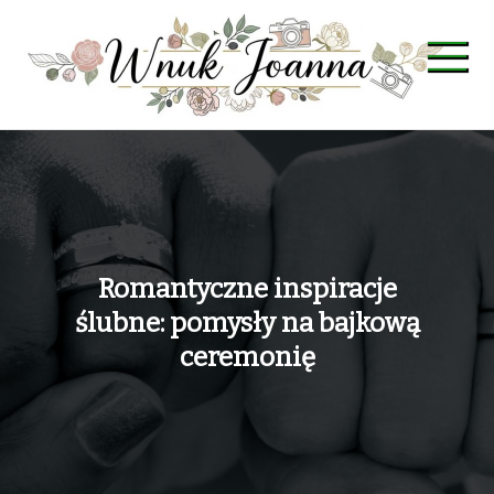
Skip
to
content
Wnuk Joanna
Romantyczne inspiracje
ślubne: pomysły na bajkową
ceremonię