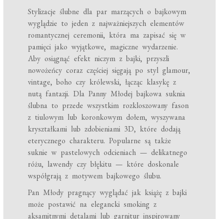
Stylizacje ślubne dla par marzących o bajkowym
wyglądzie to jeden z najważniejszych elementów
romantycznej ceremonii, która ma zapisać się w
pamięci jako wyjątkowe, magiczne wydarzenie.
Aby osiągnąć efekt niczym z bajki, przyszli
nowożeńcy coraz częściej sięgają po styl glamour,
vintage, boho czy królewski, łącząc klasykę z
nutą fantazji. Dla Panny Młodej bajkowa suknia
ślubna to przede wszystkim rozkloszowany fason
z tiulowym lub koronkowym dołem, wyszywana
kryształkami lub zdobieniami 3D, które dodają
eterycznego charakteru. Popularne są także
suknie w pastelowych odcieniach — delikatnego
różu, lawendy czy błękitu — które doskonale
współgrają z motywem bajkowego ślubu.
Pan Młody pragnący wyglądać jak książę z bajki
może postawić na elegancki smoking z
aksamitnymi detalami lub garnitur inspirowany