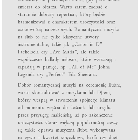
zmierza do ołtarza. Warto zatem zadbać o
starannie dobrany repertuar, który będzie
harmonizował z charakterem uroczystości oraz
osobowością narzeczonych. Romantyczna muzyka
na ślub to nie tylko klasyczne utwory
instrumentalne, takie jak „Canon in D”
Pachelbela czy „Ave Maria”, ale także
współczesne ballady miłosne, które wzruszają i
zapadają w pamięć, np. „All of Me” Johna
Legenda czy „Perfect” Eda Sheerana.
Dobór romantycznej muzyki na ceremonię ślubną
warto skonsultować z muzykami lub DJ-em,
którzy wesprą w stworzeniu spójnego klimatu
od momentu wejścia do kościoła lub urzędu,
przez przysięgę małżeńską, aż po zakończenie
uroczystości. Coraz większą popularnością cieszy
się także oprawa muzyczna ślubu wykonywana
na żywo – kwartet smyczkowy, harfa czy duet