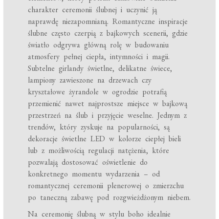
charakter ceremonii ślubnej i uczynić ją
naprawdę niezapomnianą. Romantyczne inspiracje
ślubne często czerpią z bajkowych scenerii, gdzie
światło odgrywa główną rolę w budowaniu
atmosfery pełnej ciepła, intymności i magii.
Subtelne girlandy świetlne, delikatne świece,
lampiony zawieszone na drzewach czy
kryształowe żyrandole w ogrodzie potrafią
przemienić nawet najprostsze miejsce w bajkową
przestrzeń na ślub i przyjęcie weselne. Jednym z
trendów, który zyskuje na popularności, są
dekoracje świetlne LED w kolorze ciepłej bieli
lub z możliwością regulacji natężenia, które
pozwalają dostosować oświetlenie do
konkretnego momentu wydarzenia – od
romantycznej ceremonii plenerowej o zmierzchu
po taneczną zabawę pod rozgwieżdżonym niebem.
Na ceremonię ślubną w stylu boho idealnie