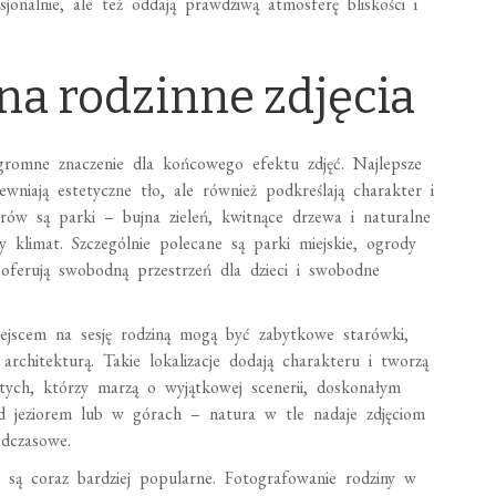
sjonalnie, ale też oddają prawdziwą atmosferę bliskości i
na rodzinne zdjęcia
gromne znaczenie dla końcowego efektu zdjęć. Najlepsze
ewniają estetyczne tło, ale również podkreślają charakter i
erów są parki – bujna zieleń, kwitnące drzewa i naturalne
ły klimat. Szczególnie polecane są parki miejskie, ogrody
oferują swobodną przestrzeń dla dzieci i swobodne
miejscem na sesję rodziną mogą być zabytkowe starówki,
ą architekturą. Takie lokalizacje dodają charakteru i tworzą
tych, którzy marzą o wyjątkowej scenerii, doskonałym
ad jeziorem lub w górach – natura w tle nadaje zdjęciom
adczasowe.
są coraz bardziej popularne. Fotografowanie rodziny w