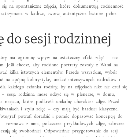
ją się na spontaniczne zdjęcia, które dokumentują codzienność.
zatrzymane w kadrze, tworzą autentyczne historie pełne
 do sesji rodzinnej
który ma ogromny wpływ na ostateczny efekt zdjęć – nie
. Jeśli chcesz, aby rodzinne portrety zostały z Wami na
ować kilka istotnych elementów. Przede wszystkim, wybór
wić na spójną kolorystykę, unikać intensywnych nadruków i
a każdego członka rodziny, by na zdjęciach nikt nie czuł się
a – sesja rodzinna może odbyć się w plenerze, w domu,
 miejscu, które podkreśli unikalny charakter zdjęć. Przed
waniach i stylu zdjęć – czy mają być bardziej klasyczne,
fotograf potrafi doradzić i pomóc dopasować koncepcję do
 – rozmowa z nimi, pokazanie przykładowych zdjęć, zabranie
czują się swobodniej. Odpowiednie przygotowanie do sesji