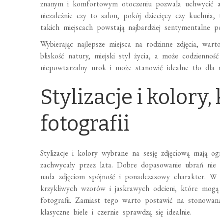
znanym i komfortowym otoczeniu pozwala uchwycić au
niezależnie czy to salon, pokój dziecięcy czy kuchnia
takich miejscach powstają najbardziej sentymentalne p
Wybierając najlepsze miejsca na rodzinne zdjęcia, war
bliskość natury, miejski styl życia, a może codzien
niepowtarzalny urok i może stanowić idealne tło dla 
Stylizacje i kolory
fotografii
Stylizacje i kolory wybrane na sesję zdjęciową mają o
zachwycały przez lata. Dobre dopasowanie ubrań nie t
nada zdjęciom spójność i ponadczasowy charakter. W p
krzykliwych wzorów i jaskrawych odcieni, które mogą
fotografii. Zamiast tego warto postawić na stonowaną
klasyczne biele i czernie sprawdzą się idealnie.