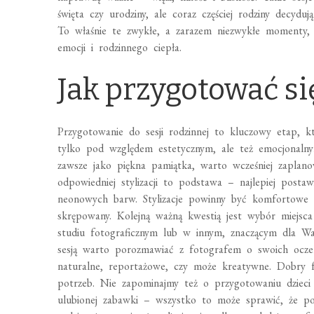
święta czy urodziny, ale coraz częściej rodziny decydu
To właśnie te zwykłe, a zarazem niezwykłe momenty, 
emocji i rodzinnego ciepła.
Jak przygotować się
Przygotowanie do sesji rodzinnej to kluczowy etap, 
tylko pod względem estetycznym, ale też emocjonalnym
zawsze jako piękna pamiątka, warto wcześniej zaplan
odpowiedniej stylizacji to podstawa – najlepiej posta
neonowych barw. Stylizacje powinny być komfortowe dl
skrępowany. Kolejną ważną kwestią jest wybór miejsc
studiu fotograficznym lub w innym, znaczącym dla Was
sesją warto porozmawiać z fotografem o swoich oczeki
naturalne, reportażowe, czy może kreatywne. Dobry 
potrzeb. Nie zapominajmy też o przygotowaniu dzieci
ulubionej zabawki – wszystko to może sprawić, że po