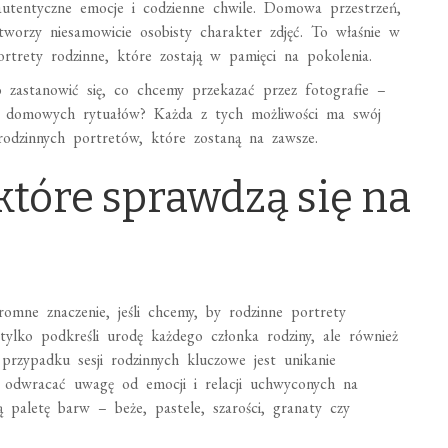
tentyczne emocje i codzienne chwile. Domowa przestrzeń,
, tworzy niesamowicie osobisty charakter zdjęć. To właśnie w
ortrety rodzinne, które zostają w pamięci na pokolenia.
to zastanowić się, co chcemy przekazać przez fotografie –
ność domowych rytuałów? Każda z tych możliwości ma swój
rodzinnych portretów, które zostaną na zawsze.
, które sprawdzą się na
gromne znaczenie, jeśli chcemy, by rodzinne portrety
ylko podkreśli urodę każdego członka rodziny, ale również
rzypadku sesji rodzinnych kluczowe jest unikanie
 odwracać uwagę od emocji i relacji uchwyconych na
 paletę barw – beże, pastele, szarości, granaty czy