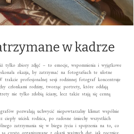
atrzymane w kadrze
iż tylko zbiory zdjęć – to emocje, wspomnienia i wyjątkowe
skonała okazja, by zatrzymać na fotografiach te ulotne
 trakcie profesjonalnej sesji rodzinnej fotograf koncentruje
ędzy członkami rodziny, tworząc portrety, które oddają
rety nie tylko zdobią ściany, lecz także stają się cenną
grafów pozwalają uchwycić niepowtarzalny klimat wspólnie
 ciepły uścisk rodzica, po radosne śmiechy wszystkich
nego zatrzymania się w biegu życia i spojrzenia na to, co
e są często organizowane z okazji ważnych dat, jak rocznice,