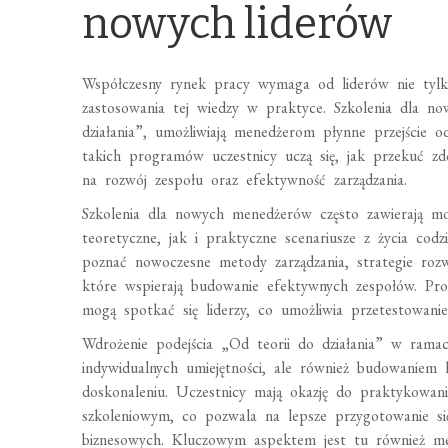
nowych liderów
Współczesny rynek pracy wymaga od liderów nie tylko
zastosowania tej wiedzy w praktyce. Szkolenia dla n
działania”, umożliwiają menedżerom płynne przejście o
takich programów uczestnicy uczą się, jak przekuć zd
na rozwój zespołu oraz efektywność zarządzania.
Szkolenia dla nowych menedżerów często zawierają mo
teoretyczne, jak i praktyczne scenariusze z życia cod
poznać nowoczesne metody zarządzania, strategie rozw
które wspierają budowanie efektywnych zespołów. Prog
mogą spotkać się liderzy, co umożliwia przetestowani
Wdrożenie podejścia „Od teorii do działania” w rama
indywidualnych umiejętności, ale również budowaniem k
doskonaleniu. Uczestnicy mają okazję do praktykowan
szkoleniowym, co pozwala na lepsze przygotowanie si
biznesowych. Kluczowym aspektem jest tu również men