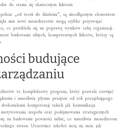
ze do stania się skutecznym liderem.
spekcie „od teorii do działania”, są nieodłącznym elementem
Dzięki nim nowi menedżerowie mogą szybko przyswajać
ce, co przekłada się na poprawę wyników całej organizacji.
ament budowania silnych, kompetentnych liderów, którzy są
.
ości budujące
zarządzaniu
nedżerów to kompleksowy program, który pozwala rozwijać
dzaniu i umożliwia płynne przejście od roli początkującego
a doskonaleniu kompetencji takich jak komunikacja
w, motywowania zespołu oraz podejmowania strategicznych
ie się na budowanie pewności siebie, co umożliwia menedżerom
okiego stresu. Uczestnicy szkoleń uczą się m.in. jak