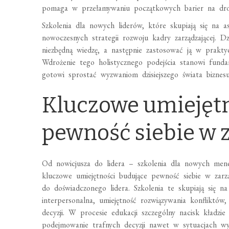
pomaga w przełamywaniu początkowych barier na drod
Szkolenia dla nowych liderów, które skupiają się na a
nowoczesnych strategii rozwoju kadry zarządzającej. 
niezbędną wiedzę, a następnie zastosować ją w prakty
Wdrożenie tego holistycznego podejścia stanowi fund
gotowi sprostać wyzwaniom dzisiejszego świata biznesu
Kluczowe umiejętn
pewność siebie w 
Od nowicjusza do lidera – szkolenia dla nowych me
kluczowe umiejętności budujące pewność siebie w zarzą
do doświadczonego lidera. Szkolenia te skupiają się n
interpersonalna, umiejętność rozwiązywania konfliktó
decyzji. W procesie edukacji szczególny nacisk kładz
podejmowanie trafnych decyzji nawet w sytuacjach wys