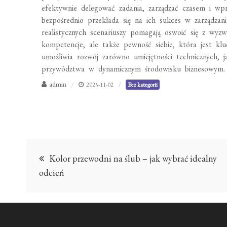
efektywnie delegować zadania, zarządzać czasem i wp
bezpośrednio przekłada się na ich sukces w zarządzan
realistycznych scenariuszy pomagają oswoić się z wyz
kompetencje, ale także pewność siebie, która jest kl
umożliwia rozwój zarówno umiejętności technicznych, 
przywództwa w dynamicznym środowisku biznesowym.
admin
2025-11-02
Bez kategorii
Nawigacja
Kolor przewodni na ślub – jak wybrać idealny
wpisu
odcień