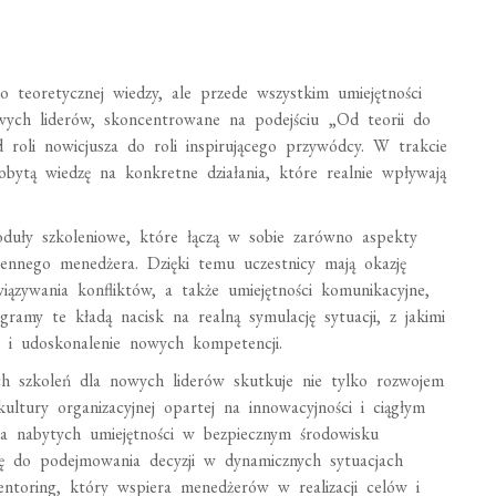
 teoretycznej wiedzy, ale przede wszystkim umiejętności
owych liderów, skoncentrowane na podejściu „Od teorii do
d roli nowicjusza do roli inspirującego przywódcy. W trakcie
obytą wiedzę na konkretne działania, które realnie wpływają
duły szkoleniowe, które łączą w sobie zarówno aspekty
ziennego menedżera. Dzięki temu uczestnicy mają okazję
iązywania konfliktów, a także umiejętności komunikacyjne,
ramy te kładą nacisk na realną symulację sytuacji, z jakimi
e i udoskonalenie nowych kompetencji.
ch szkoleń dla nowych liderów skutkuje nie tylko rozwojem
ultury organizacyjnej opartej na innowacyjności i ciągłym
ia nabytych umiejętności w bezpiecznym środowisku
ę do podejmowania decyzji w dynamicznych sytuacjach
toring, który wspiera menedżerów w realizacji celów i