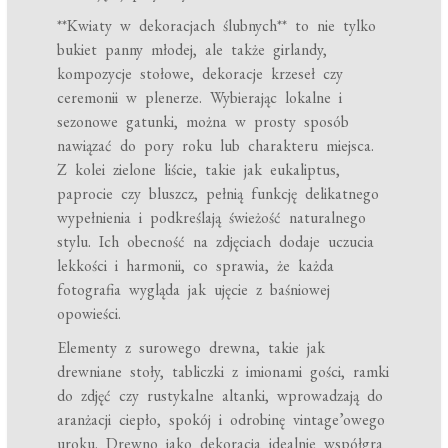
**Kwiaty w dekoracjach ślubnych** to nie tylko
bukiet panny młodej, ale także girlandy,
kompozycje stołowe, dekoracje krzeseł czy
ceremonii w plenerze. Wybierając lokalne i
sezonowe gatunki, można w prosty sposób
nawiązać do pory roku lub charakteru miejsca.
Z kolei zielone liście, takie jak eukaliptus,
paprocie czy bluszcz, pełnią funkcję delikatnego
wypełnienia i podkreślają świeżość naturalnego
stylu. Ich obecność na zdjęciach dodaje uczucia
lekkości i harmonii, co sprawia, że każda
fotografia wygląda jak ujęcie z baśniowej
opowieści.
Elementy z surowego drewna, takie jak
drewniane stoły, tabliczki z imionami gości, ramki
do zdjęć czy rustykalne altanki, wprowadzają do
aranżacji ciepło, spokój i odrobinę vintage’owego
uroku. Drewno jako dekoracja idealnie współgra