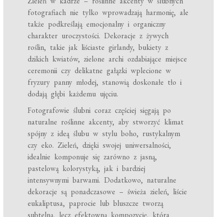
Zieleń w kadrze – roślinne akcenty w ślubnych
fotografiach nie tylko wprowadzają harmonię, ale
także podkreślają emocjonalny i organiczny
charakter uroczystości. Dekoracje z żywych
roślin, takie jak liściaste girlandy, bukiety z
dzikich kwiatów, zielone archi ozdabiające miejsce
ceremonii czy delikatne gałązki wplecione w
fryzury panny młodej, stanowią doskonałe tło i
dodają głębi każdemu ujęciu.
Fotografowie ślubni coraz częściej sięgają po
naturalne roślinne akcenty, aby stworzyć klimat
spójny z ideą ślubu w stylu boho, rustykalnym
czy eko. Zieleń, dzięki swojej uniwersalności,
idealnie komponuje się zarówno z jasną,
pastelową kolorystyką, jak i bardziej
intensywnymi barwami. Dodatkowo, naturalne
dekoracje są ponadczasowe – świeża zieleń, liście
eukaliptusa, paprocie lub bluszcze tworzą
subtelną, lecz efektowną kompozycję, która