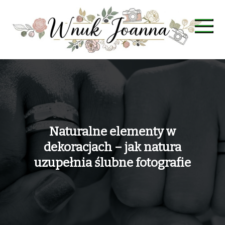
Skip
to
content
Wnuk Joanna
Naturalne elementy w
dekoracjach – jak natura
uzupełnia ślubne fotografie