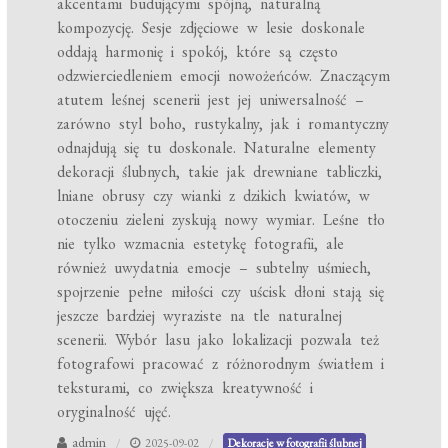
akcentami budującymi spójną, naturalną
kompozycję. Sesje zdjęciowe w lesie doskonale
oddają harmonię i spokój, które są często
odzwierciedleniem emocji nowożeńców. Znaczącym
atutem leśnej scenerii jest jej uniwersalność –
zarówno styl boho, rustykalny, jak i romantyczny
odnajdują się tu doskonale. Naturalne elementy
dekoracji ślubnych, takie jak drewniane tabliczki,
lniane obrusy czy wianki z dzikich kwiatów, w
otoczeniu zieleni zyskują nowy wymiar. Leśne tło
nie tylko wzmacnia estetykę fotografii, ale
również uwydatnia emocje – subtelny uśmiech,
spojrzenie pełne miłości czy uścisk dłoni stają się
jeszcze bardziej wyraziste na tle naturalnej
scenerii. Wybór lasu jako lokalizacji pozwala też
fotografowi pracować z różnorodnym światłem i
teksturami, co zwiększa kreatywność i
oryginalność ujęć.
admin
2025-09-02
Dekoracje w fotografii ślubnej