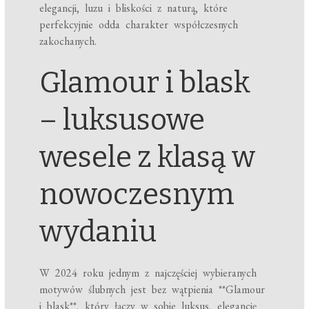
elegancji, luzu i bliskości z naturą, które
perfekcyjnie odda charakter współczesnych
zakochanych.
Glamour i blask
– luksusowe
wesele z klasą w
nowoczesnym
wydaniu
W 2024 roku jednym z najczęściej wybieranych
motywów ślubnych jest bez wątpienia **Glamour
i blask**, który łączy w sobie luksus, elegancję