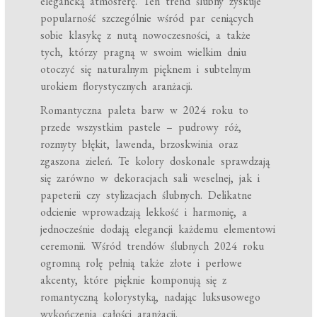
elegancką atmosferę. Ten trend ślubny zyskuje
popularność szczególnie wśród par ceniących
sobie klasykę z nutą nowoczesności, a także
tych, którzy pragną w swoim wielkim dniu
otoczyć się naturalnym pięknem i subtelnym
urokiem florystycznych aranżacji.
Romantyczna paleta barw w 2024 roku to
przede wszystkim pastele – pudrowy róż,
rozmyty błękit, lawenda, brzoskwinia oraz
zgaszona zieleń. Te kolory doskonale sprawdzają
się zarówno w dekoracjach sali weselnej, jak i
papeterii czy stylizacjach ślubnych. Delikatne
odcienie wprowadzają lekkość i harmonię, a
jednocześnie dodają elegancji każdemu elementowi
ceremonii. Wśród trendów ślubnych 2024 roku
ogromną rolę pełnią także złote i perłowe
akcenty, które pięknie komponują się z
romantyczną kolorystyką, nadając luksusowego
wykończenia całości aranżacji.