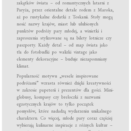
zakątków świata – od romantycznych latarni z
Paryża, przez orientalne detale rodem z Maroka,
aż po rustykalne dodatki z Toskanii. Stoły mogą
nosić nazwy krajów, miast lub ulubionych
punktów podróży pary młodej, a winietki i
zaproszenia stylizowane są na bilety lotnicze czy
paszporty. Każdy detal – od map świata jako
tła do fotobudki po walizki vintage jako
elementy dekoracyjne – buduje niezapomniany
klimat.
Popularność motywu „wesele inspirowane
podróżami” wzrasta również dzięki kreatywności
w zakresie papeterii i prezentów dla gości. Mini-
globusy, kompasy czy breloczki z nazwami
egzotycznych krajów to tylko początek
pomysłów, które nadadzą wydarzeniu unikalnego
charakteru. Co więcej, młode pary coraz częściej
wybierają kulinarne inspiracje z różnych kultur –