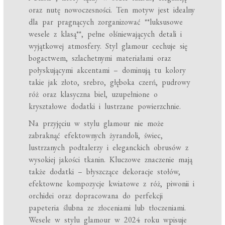
oraz nutę nowoczesności. Ten motyw jest idealny
dla par pragnących zorganizować **luksusowe
wesele z klasą**, pełne olśniewających detali i
wyjątkowej atmosfery. Styl glamour cechuje się
bogactwem, szlachetnymi materiałami oraz
połyskującymi akcentami – dominują tu kolory
takie jak złoto, srebro, głęboka czerń, pudrowy
róż oraz klasyczna biel, uzupełnione o
kryształowe dodatki i lustrzane powierzchnie.
Na przyjęciu w stylu glamour nie może
zabraknąć efektownych żyrandoli, świec,
lustrzanych podtalerzy i eleganckich obrusów z
wysokiej jakości tkanin. Kluczowe znaczenie mają
także dodatki – błyszczące dekoracje stołów,
efektowne kompozycje kwiatowe z róż, piwonii i
orchidei oraz dopracowana do perfekcji
papeteria ślubna ze złoceniami lub tłoczeniami.
Wesele w stylu glamour w 2024 roku wpisuje