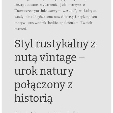
niezapomniane wydarzenie. Jeśli marzysz o
**nowoczesnym luksusowym weselu**, w którym
każdy detal będzie emanował klasą i stylem, ten
motyw przewodnik będzie spełnieniem Twoich
marzeń.
Styl rustykalny z
nutą vintage –
urok natury
połączony z
historią