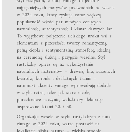
Styl rustykalny z nutą vintage to jeden z
najpiękniejszych motywów przewodnich na wesele
w 2024 roku, który zyskuje coraz większą
popularność wśród par młodych ceniących
naturalność, autentyczność i klimat dawnych lat.
To wyjątkowe połączenie sielskiego uroku wsi z
elementami z przeszłości tworzy romantyczną,
pełną ciepła i sentymentalną atmosferę, idealną
na ceremonię ślubną i przyjęcie weselne. Styl
rustykalny opiera się na wykorzystaniu
naturalnych materiałów – drewna, lnu, suszonych
kwiatów, koronki i delikatnych tkanin –
natomiast akcenty vintage wprowadzają dodatki
w stylu retro, takie jak stare meble,
porcelanowe naczynia, walizki czy dekoracje
inspirowane latami 20. i 30.
Organizując wesele w stylu rustykalnym z nutą
vintage w 2024 roku, warto postawić na
lokalizację bliską naturze – wiejską stodołę,