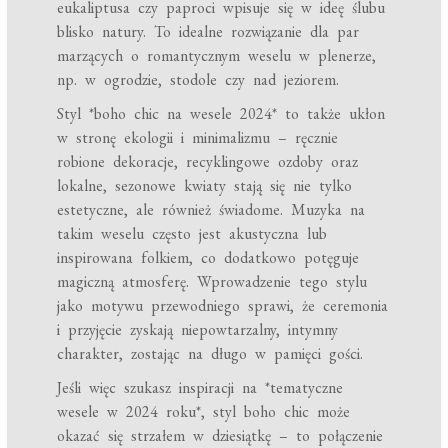
eukaliptusa czy paproci wpisuje się w ideę ślubu
blisko natury. To idealne rozwiązanie dla par
marzących o romantycznym weselu w plenerze,
np. w ogrodzie, stodole czy nad jeziorem.
Styl *boho chic na wesele 2024* to także ukłon
w stronę ekologii i minimalizmu – ręcznie
robione dekoracje, recyklingowe ozdoby oraz
lokalne, sezonowe kwiaty stają się nie tylko
estetyczne, ale również świadome. Muzyka na
takim weselu często jest akustyczna lub
inspirowana folkiem, co dodatkowo potęguje
magiczną atmosferę. Wprowadzenie tego stylu
jako motywu przewodniego sprawi, że ceremonia
i przyjęcie zyskają niepowtarzalny, intymny
charakter, zostając na długo w pamięci gości.
Jeśli więc szukasz inspiracji na *tematyczne
wesele w 2024 roku*, styl boho chic może
okazać się strzałem w dziesiątkę – to połączenie