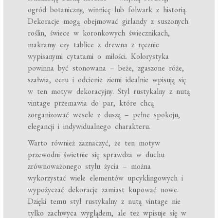
ogród botaniczny, winnicę lub folwark z historią.
Dekoracje mogą obejmować girlandy z suszonych
roślin, świece w koronkowych świecznikach,
makramy czy tablice z drewna z ręcznie
wypisanymi cytatami o miłości. Kolorystyka
powinna być stonowana – beże, zgaszone róże,
szałwia, ecru i odcienie ziemi idealnie wpisują się
w ten motyw dekoracyjny. Styl rustykalny z nutą
vintage przemawia do par, które chcą
zorganizować wesele z duszą – pełne spokoju,
elegancji i indywidualnego charakteru.
Warto również zaznaczyć, że ten motyw
przewodni świetnie się sprawdza w duchu
zrównoważonego stylu życia – można
wykorzystać wiele elementów upcyklingowych i
wypożyczać dekoracje zamiast kupować nowe.
Dzięki temu styl rustykalny z nutą vintage nie
tylko zachwyca wyglądem, ale też wpisuje się w