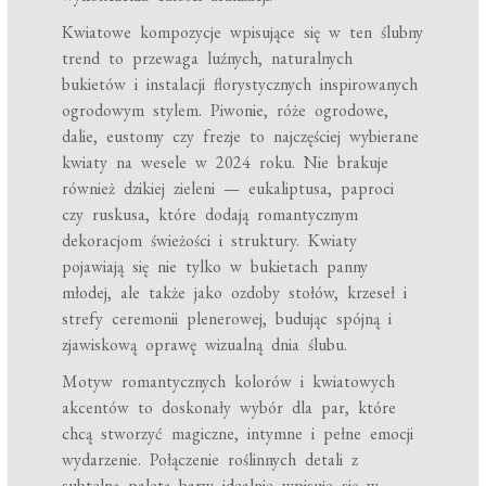
Kwiatowe kompozycje wpisujące się w ten ślubny
trend to przewaga luźnych, naturalnych
bukietów i instalacji florystycznych inspirowanych
ogrodowym stylem. Piwonie, róże ogrodowe,
dalie, eustomy czy frezje to najczęściej wybierane
kwiaty na wesele w 2024 roku. Nie brakuje
również dzikiej zieleni — eukaliptusa, paproci
czy ruskusa, które dodają romantycznym
dekoracjom świeżości i struktury. Kwiaty
pojawiają się nie tylko w bukietach panny
młodej, ale także jako ozdoby stołów, krzeseł i
strefy ceremonii plenerowej, budując spójną i
zjawiskową oprawę wizualną dnia ślubu.
Motyw romantycznych kolorów i kwiatowych
akcentów to doskonały wybór dla par, które
chcą stworzyć magiczne, intymne i pełne emocji
wydarzenie. Połączenie roślinnych detali z
subtelną paletą barw idealnie wpisuje się w