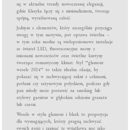
się w aktualne trendy nowoczesnej elegancji,
gdzie klasyka łączy się z minimalizmem, tworząc
spójną, wyrafinowaną całość.
Jednym z elementów, który szczególnie przyciąga
uwagę w tym motywie, jest oprawa świetlna –
w tym roku modne są wielopoziomowe instalacje
ze świateł LED, fluorescencyjne neony z
imionami nowożeńców oraz świetlne kurtyny
tworzące romantyczny klimat. Styl **glamour
wesele 2024** to także idealna okazja, by
pokazać się w zachwycającej sukni z cekinami,
perłami czy satynowym połyskiem, podczas gdy
pan młody może postawić na smoking lub
stylowy garnitur w głębokim odcieniu granatu
lub czerni.
Wesele w stylu glamour i blask to propozycja
dla wymagających, którzy pragną zachwycić
swoich gości i zapisać tę wyjątkową noc jako