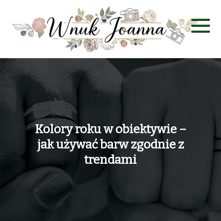
Skip
to
content
Wnuk Joanna
Kolory roku w obiektywie –
jak używać barw zgodnie z
trendami