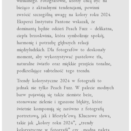
wizualnego. Fotografowie, którzy chcą być na
bieżąco z aktualnymi tendencjami, powinni
zwrócić szczególną uwagę na kolory roku 2024.
Eksperci Instytutu Pantone wskazali, że
dominantą będzie odcień Peach Fuzz – delikatna,
ciepła brzoskwinia, która symbolizuje spokój,
harmonię i potrzebę głębszych relacji
międzyludzkich. Dla fotografów to doskonały
moment, aby wykorzystywać pastelowe tła,
naturalne światło oraz miękkie przejścia tonalne,
podkreślające subtelność tego trendu.
Trendy kolorystyczne 2024 w fotografii to
jednak nie tylko Peach Fuzz. W palecie modnych
barw pojawiają się także ziemiste beże,
stonowane zielenie i zgaszone błękity, które
świetnie komponują się zarówno z fotografią
portretową, jak i lifestyle’ową. Kluczowe słowa,
takie jak „kolory roku 2024”, „trendy
kolorystyczne w fotografii” czy „modna paleta