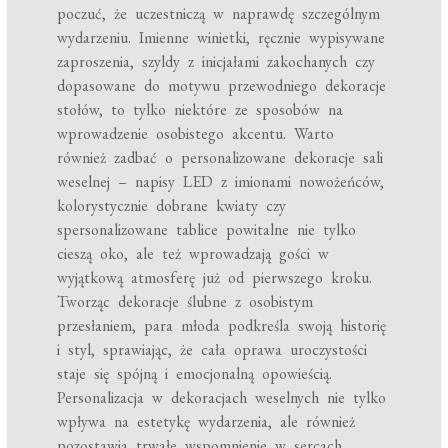
poczuć, że uczestniczą w naprawdę szczególnym
wydarzeniu. Imienne winietki, ręcznie wypisywane
zaproszenia, szyldy z inicjałami zakochanych czy
dopasowane do motywu przewodniego dekoracje
stołów, to tylko niektóre ze sposobów na
wprowadzenie osobistego akcentu. Warto
również zadbać o personalizowane dekoracje sali
weselnej – napisy LED z imionami nowożeńców,
kolorystycznie dobrane kwiaty czy
spersonalizowane tablice powitalne nie tylko
cieszą oko, ale też wprowadzają gości w
wyjątkową atmosferę już od pierwszego kroku.
Tworząc dekoracje ślubne z osobistym
przesłaniem, para młoda podkreśla swoją historię
i styl, sprawiając, że cała oprawa uroczystości
staje się spójną i emocjonalną opowieścią.
Personalizacja w dekoracjach weselnych nie tylko
wpływa na estetykę wydarzenia, ale również
pozostawia trwałe wspomnienie w sercach