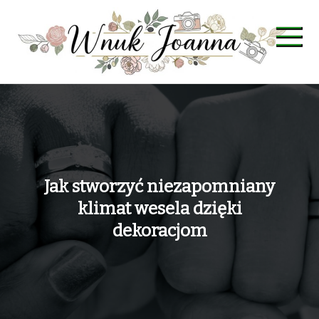
Skip
to
content
Wnuk Joanna
Jak stworzyć niezapomniany
klimat wesela dzięki
dekoracjom