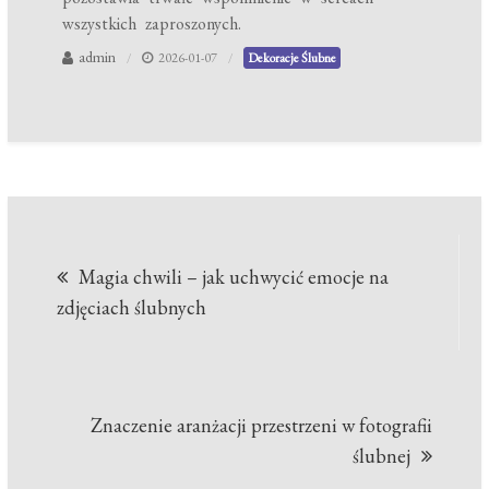
wszystkich zaproszonych.
admin
2026-01-07
Dekoracje Ślubne
Nawigacja
Magia chwili – jak uchwycić emocje na
wpisu
zdjęciach ślubnych
Znaczenie aranżacji przestrzeni w fotografii
ślubnej