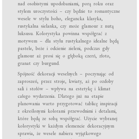
nad osobistymi upodobaniami, porą roku oraz
stylem uroczystości – czy będzie to romantyczne
wesele w stylu boho, elegancka klasyka,
rustykalna sielanka, czy może glamour z nutą
luksusu. Kolorystyka powinna współgrać z
motywem – dla stylu rustykalnego idealne będą
pastele, beże i odcienie zieleni, podczas gdy
glamour aż prosi się o głęboką czerń, złoto,
granat czy burgund.
Spójność dekoracji weselnych – poczynając od
zaproszeń, przez stroje, kwiaty, aż po ozdoby
sali i stołów – wpływa na estetykę i klimat
całego wydarzenia. Dlatego już na etapie
planowania warto przygotować tablicę inspiracji
z określonymi kolorami przewodnimi i detalami,
które będą ze sobą współgrać. Użycie wybranej
kolorystyki w każdym elemencie dekoracyjnym
sprawia, że wesele nabiera wyjątkowego