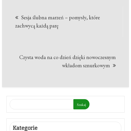
Nawigacja
Sesja ślubna marzeń – pomysły, które
wpisu
zachwycą każdą parę
Czysta woda na co dzień dzięki nowoczesnym
wkładom sznurkowym
Szukaj
Kategorie