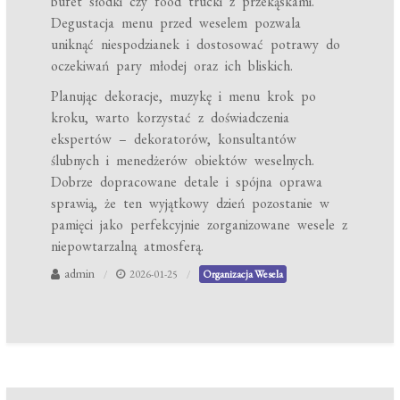
bufet słodki czy food trucki z przekąskami.
Degustacja menu przed weselem pozwala
uniknąć niespodzianek i dostosować potrawy do
oczekiwań pary młodej oraz ich bliskich.
Planując dekoracje, muzykę i menu krok po
kroku, warto korzystać z doświadczenia
ekspertów – dekoratorów, konsultantów
ślubnych i menedżerów obiektów weselnych.
Dobrze dopracowane detale i spójna oprawa
sprawią, że ten wyjątkowy dzień pozostanie w
pamięci jako perfekcyjnie zorganizowane wesele z
niepowtarzalną atmosferą.
admin
2026-01-25
Organizacja Wesela