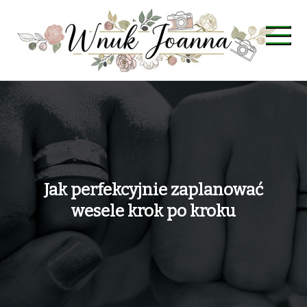
Skip
to
content
Wnuk Joanna
Jak perfekcyjnie zaplanować
wesele krok po kroku