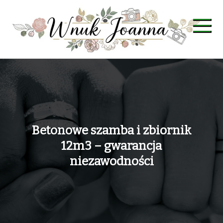
Skip
to
content
Wnuk Joanna
Betonowe szamba i zbiornik
12m3 – gwarancja
niezawodności